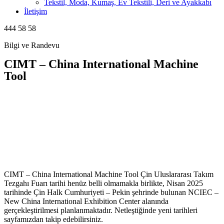
Tekstil, Moda, Kumaş, Ev Tekstili, Deri ve Ayakkabı
İletişim
444 58 58
Bilgi ve Randevu
CIMT – China International Machine
Tool
CIMT – China International Machine Tool Çin Uluslararası Takım
Tezgahı Fuarı tarihi henüz belli olmamakla birlikte, Nisan 2025
tarihinde Çin Halk Cumhuriyeti – Pekin şehrinde bulunan NCIEC –
New China International Exhibition Center alanında
gerçekleştirilmesi planlanmaktadır. Netleştiğinde yeni tarihleri
sayfamızdan takip edebilirsiniz.