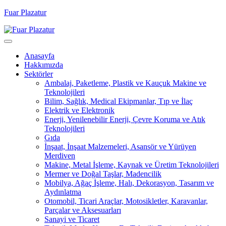
Fuar Plazatur
Anasayfa
Hakkımızda
Sektörler
Ambalaj, Paketleme, Plastik ve Kauçuk Makine ve
Teknolojileri
Bilim, Sağlık, Medical Ekipmanlar, Tıp ve İlaç
Elektrik ve Elektronik
Enerji, Yenilenebilir Enerji, Çevre Koruma ve Atık
Teknolojileri
Gıda
İnşaat, İnşaat Malzemeleri, Asansör ve Yürüyen
Merdiven
Makine, Metal İşleme, Kaynak ve Üretim Teknolojileri
Mermer ve Doğal Taşlar, Madencilik
Mobilya, Ağaç İşleme, Halı, Dekorasyon, Tasarım ve
Aydınlatma
Otomobil, Ticari Araçlar, Motosikletler, Karavanlar,
Parçalar ve Aksesuarları
Sanayi ve Ticaret