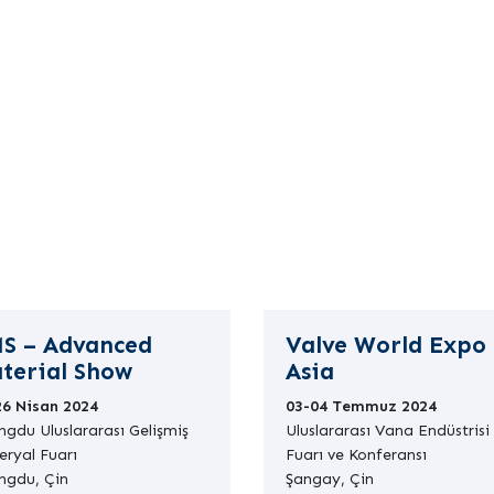
Anasayfa
Hakkımızda
Sektörler
İletişim
 İşleme, Kaynak ve
S – Advanced
Valve World Expo
terial Show
Asia
26 Nisan 2024
03-04 Temmuz 2024
gdu Uluslararası Gelişmiş
Uluslararası Vana Endüstrisi
ryal Fuarı
Fuarı ve Konferansı
ngdu, Çin
Şangay, Çin