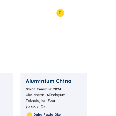
444 58 58
Bilgi ve Randevu
 Üretim
Aluminium China
03-05 Temmuz 2024
Uluslararası Alümi̇nyum
Teknolojileri Fuarı
Şangay, Çin
Daha Fazla Oku